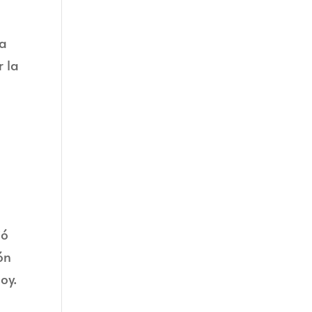
la
 la
jó
ón
oy.