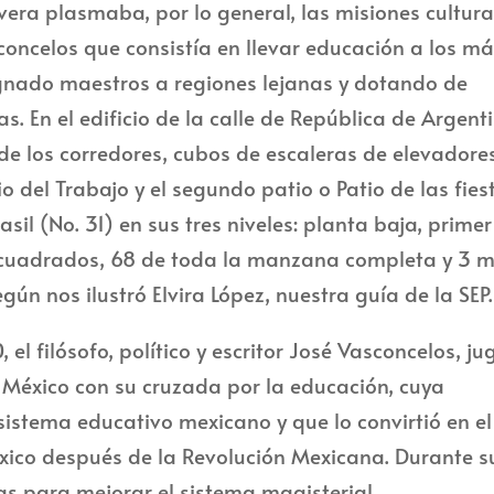
plasmaba, por lo general, las misiones cultura
concelos que consistía en llevar educación a los m
ignado maestros a regiones lejanas y dotando de
. En el edificio de la calle de República de Argent
de los corredores, cubos de escaleras de elevadore
 del Trabajo y el segundo patio o Patio de las fies
sil (No. 31) en sus tres niveles: planta baja, primer
 cuadrados, 68 de toda la manzana completa y 3 m
ún nos ilustró Elvira López, nuestra guía de la SEP.
ósofo, político y escritor José Vasconcelos, ju
e México con su cruzada por la educación, cuya
 sistema educativo mexicano y que lo convirtió en el
xico después de la Revolución Mexicana. Durante s
as para mejorar el sistema magisterial,