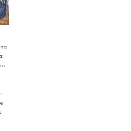
ana
a:
ra
n
re
a