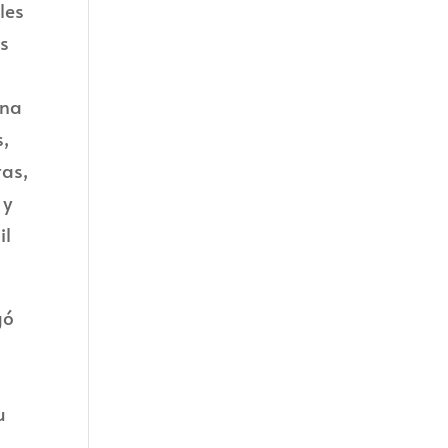
les
ás
ina
s,
tas,
 y
il
gó
u