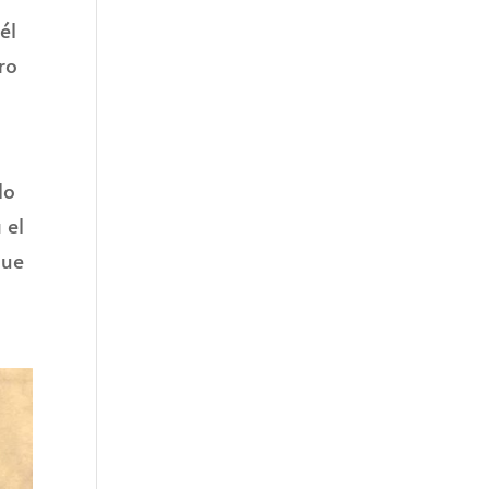
él
ro
lo
 el
que