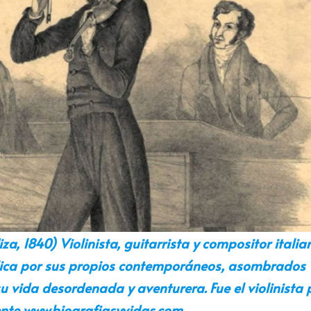
a, 1840) Violinista, guitarrista y compositor italia
lica por sus propios contemporáneos, asombrados
u vida desordenada y aventurera. Fue el violinista 
nte www.biografiasyvidas.com