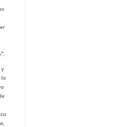
as
mer
”.
 y
 la
ia
de
,
eza
e,