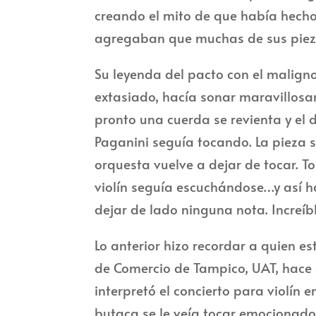
creando el mito de que había hech
agregaban que muchas de sus pieza
Su leyenda del pacto con el malign
extasiado, hacía sonar maravillosam
pronto una cuerda se revienta y el d
Paganini seguía tocando. La pieza s
orquesta vuelve a dejar de tocar. To
violín seguía escuchándose…y así h
dejar de lado ninguna nota. Increíbl
Lo anterior hizo recordar a quien es
de Comercio de Tampico, UAT, hace a
interpretó el concierto para violín
butaca se le veía tocar emocionado