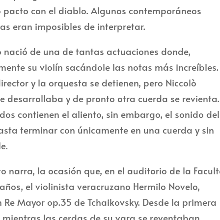
o pacto con el diablo. Algunos contemporáneos
s eran imposibles de interpretar.
o nació de una de tantas actuaciones donde,
ente su violín sacándole las notas más increíbles.
irector y la orquesta se detienen, pero Niccolò
e desarrollaba y de pronto otra cuerda se revienta.
dos contienen el aliento, sin embargo, el sonido del
asta terminar con únicamente en una cuerda y sin
e.
to narra, la ocasión que, en el auditorio de la Facul
ños, el violinista veracruzano Hermilo Novelo,
 en Re Mayor op.35 de Tchaikovsky. Desde la primera
 mientras las cerdas de su vara se reventaban