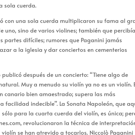
na sola cuerda.
có con una sola cuerda multiplicaron su fama al g
e uno, sino de varios violines; también que percibí
s partes difíciles; rumores que Paganini jamás
azar a la iglesia y dar conciertos en cementerios
o publicó después de un concierto: “Tiene algo de
atural. Muy a menudo su violín ya no es un violín. 
 un canario bien amaestrado; supera las más
a facilidad indecible”. La Sonata Napoleón, que aq
 sólo para la cuarta cuerda del violín, es única; per
nes.com, revolucionaron la técnica de interpretació
 violín se han atrevido a tocarlos. Niccolò Paganini