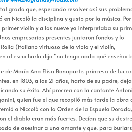
 tal grado que, esperando resolver así sus problem
n Niccolò la disciplina y gusto por la música. Por
u primer violín y a los nueve ya interpretaba su pri
 Unos empresarios presentes juntaron fondos y lo
a (italiano virtuoso de la viola y el violín,
uien al escucharlo dijo “no tengo nada qué enseñarte
rte de María Ana Elisa Bonaparte, princesa de Lucca
s, en 1803, a los 21 años, harto de su padre, deja
licando su éxito. Ahí procrea con la cantante Anton
ganini, quien fue el que recopiló más tarde la obra 
 premió a Niccolò con la Orden de la Espuela Dorada
on el diablo eran más fuertes. Decían que su destr
sado de asesinar a una amante y que, para burlars