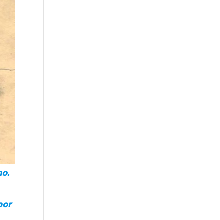
no.
por